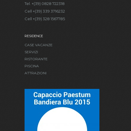
Tel. +(39) 0828 722318
Cell +(39) 339 3716232
Cell +(39) 328 1567785
RESIDENCE
CASE VACANZE
SERVIZI
RISTORANTE
PISCINA
ATTRAZIONI