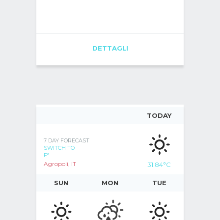
DETTAGLI
TODAY
7 DAY FORECAST
SWITCH TO
F°
Agropoli, IT
31.84
°C
SUN
MON
TUE