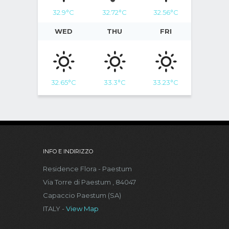
32.9
°C
32.72
°C
32.56
°C
WED
THU
FRI
32.65
°C
33.3
°C
33.23
°C
INFO E INDIRIZZO
Residence Flora - Paestum
Via Torre di Paestum , 84047
Capaccio Paestum (SA)
ITALY -
View Map